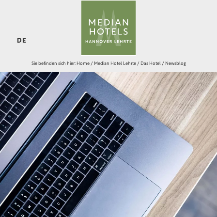
DE
Sie befinden sich hier:
Home
/
Median Hotel Lehrte
/
Das Hotel
/
Newsblog