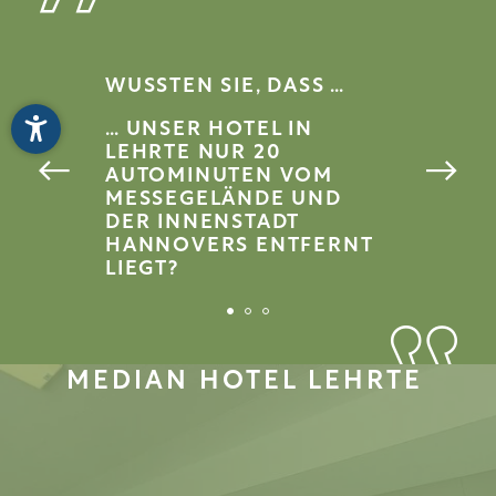
WUSSTEN SIE, DASS …
WUSSTEN 
… UNSER HOTEL IN
… SIE IM
LEHRTE NUR 20
BEREICH
AUTOMINUTEN VOM
ZUGANG 
MESSEGELÄNDE UND
FITNESS
DER INNENSTADT
ZU UNSE
HANNOVERS ENTFERNT
ABER FE
LIEGT?
SAUNALA
HABEN?
MEDIAN HOTEL LEHRTE