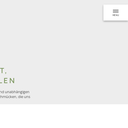
MENU
BUCHEN
ANFRAGEN
T,
LEN
 und unabhängigen
chmücken, die uns