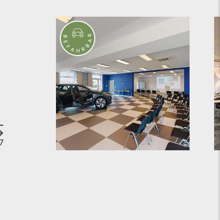
R
B
A
E
B
F
R
A
H
7