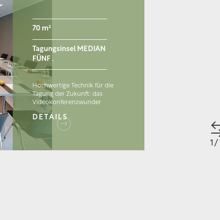
70 m²
Tagungsinsel MEDIAN
FÜNF .
Hochwertige Technik für die
Tagung der Zukunft: das
Videokonferenzwunder
DETAILS
1
/