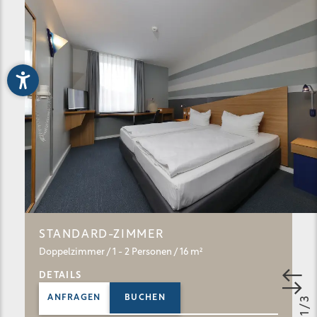
STANDARD-ZIMMER
Doppelzimmer
/ 1 - 2 Personen
/ 16 m²
DETAILS
ANFRAGEN
BUCHEN
3
/
1