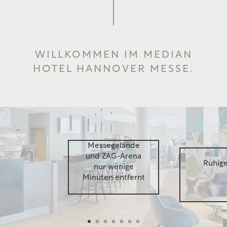
WILLKOMMEN IM MEDIAN
HOTEL HANNOVER MESSE.
Messegelände
und ZAG-Arena
Ruhige
nur wenige
Minuten entfernt