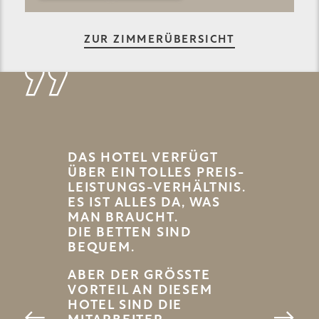
ZUR ZIMMERÜBERSICHT
SEHR NE
DAS HOTEL VERFÜGT
UND EIN
ÜBER EIN TOLLES PREIS-
ÜBERRA
LEISTUNGS-VERHÄLTNIS.
GROSSES,
ES IST ALLES DA, WAS
ECKERES 
MAN BRAUCHT.
RÜHSTÜC
DIE BETTEN SIND
- Kerstin W., Tr
BEQUEM.
ABER DER GRÖSSTE V
ORTEIL AN DIESEM H
OTEL SIND DIE M