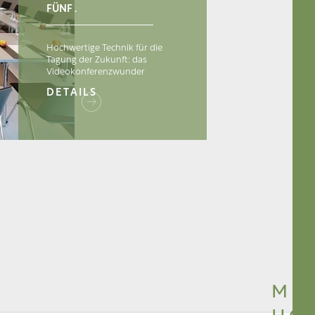
FÜNF .
Hochwertige Technik für die
Tagung der Zukunft: das
Videokonferenzwunder
DETAILS
1
/
ME