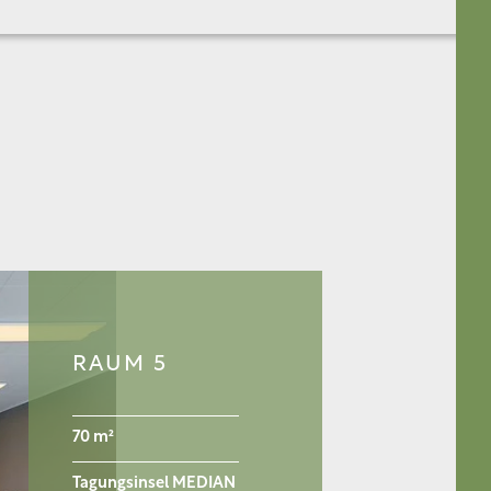
RAUM 5
70 m²
Tagungsinsel MEDIAN