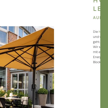
HOT
LEH
AUF I
Die
Media
und versu
geht. Das 
Wir setzen
mit einer
Energieve
Blockheizk