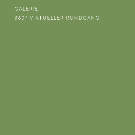
GALERIE
360° VIRTUELLER RUNDGANG
HOTEL
 maßgeschneiderte
in Lehrte zu Hause.
as Wesentliche und