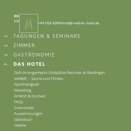
DE
EN
+49 5132 82900
info@
median-hotel.
de
BUCHEN
BUCHEN
TAGUNGEN & SEMINARE
Tagungsräume
ZIMMER
Raumübersicht
Standard-Einzelzimmer
GASTRONOMIE
exklusiv Tagen
renoviertes Doppelzimmer
360° virtueller Rundgang
ANFRAGEN
ANFRAGEN
Restaurant Viva
DAS HOTEL
Business-Zimmer
Hybrides Tagen
Restaurant Maximilian’s
Superior-Zimmer
Golf-Arrangements Golfplätze Rethmar & Gleidingen
Tagung anfragen & Tagungspauschalen
Business Plus (Klimaanlage)
well&fit – Sauna und Fitness
Rahmenprogramm
Superior Plus (Klimaanlage)
Nachhaltigkeit
Meet & Play - Freizeitspass
Newsblog
Anfahrt & Kontakt
FAQs
Downloads
Auszeichnungen
Gästebuch
Galerie