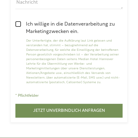
Nachricht
Ich willige in die Datenverarbeitung zu
Marketingzwecken ein.
Der Unterfertigte, der die
Aufklärung laut Link
gelesen und
verstanden hat, stimmt – bezugnehmend auf die
Datenverarbeitung, für welche die Einwilligung der betroffenen
Person gesetzlich vorgeschrieben ist – der Verarbeitung seiner
personenbezogenen Daten seitens Median Hotel Hannover
Lehrte für die Übermittlung von Werbe- und
Marketingmitteilungen über unsere Dienstleistungen,
Aktionen/Angebote usw., einschließlich des Versands von
Newslettern, über automatisierte (E-Mail, SMS usw.) und nicht-
automatisierte (postalisch, Callcenter) Systeme zu.
* Pflichtfelder
JETZT UNVERBINDLICH ANFRAGEN