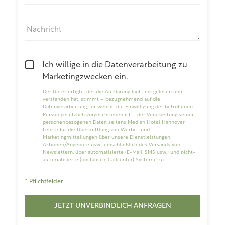
Nachricht
Ich willige in die Datenverarbeitung zu
Marketingzwecken ein.
Der Unterfertigte, der die
Aufklärung laut Link
gelesen und
verstanden hat, stimmt – bezugnehmend auf die
Datenverarbeitung, für welche die Einwilligung der betroffenen
Person gesetzlich vorgeschrieben ist – der Verarbeitung seiner
personenbezogenen Daten seitens Median Hotel Hannover
Lehrte für die Übermittlung von Werbe- und
Marketingmitteilungen über unsere Dienstleistungen,
Aktionen/Angebote usw., einschließlich des Versands von
Newslettern, über automatisierte (E-Mail, SMS usw.) und nicht-
automatisierte (postalisch, Callcenter) Systeme zu.
* Pflichtfelder
JETZT UNVERBINDLICH ANFRAGEN