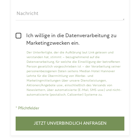
Nachricht
Ich willige in die Datenverarbeitung zu
Marketingzwecken ein.
Der Unterfertigte, der die
Aufklärung laut Link
gelesen und
verstanden hat, stimmt – bezugnehmend auf die
Datenverarbeitung, für welche die Einwilligung der betroffenen
Person gesetzlich vorgeschrieben ist – der Verarbeitung seiner
personenbezogenen Daten seitens Median Hotel Hannover
Lehrte für die Übermittlung von Werbe- und
Marketingmitteilungen über unsere Dienstleistungen,
Aktionen/Angebote usw., einschließlich des Versands von
Newslettern, über automatisierte (E-Mail, SMS usw.) und nicht-
automatisierte (postalisch, Callcenter) Systeme zu.
* Pflichtfelder
JETZT UNVERBINDLICH ANFRAGEN