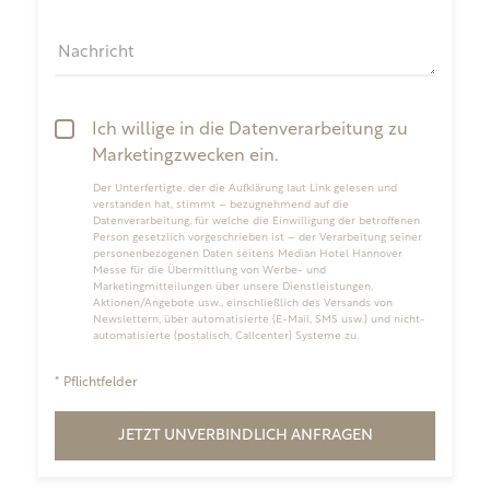
Nachricht
Ich willige in die Datenverarbeitung zu
Marketingzwecken ein.
Der Unterfertigte, der die
Aufklärung laut Link
gelesen und
verstanden hat, stimmt – bezugnehmend auf die
Datenverarbeitung, für welche die Einwilligung der betroffenen
Person gesetzlich vorgeschrieben ist – der Verarbeitung seiner
personenbezogenen Daten seitens Median Hotel Hannover
Messe für die Übermittlung von Werbe- und
Marketingmitteilungen über unsere Dienstleistungen,
Aktionen/Angebote usw., einschließlich des Versands von
Newslettern, über automatisierte (E-Mail, SMS usw.) und nicht-
automatisierte (postalisch, Callcenter) Systeme zu.
* Pflichtfelder
JETZT UNVERBINDLICH ANFRAGEN