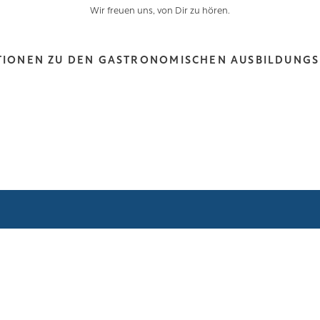
Wir freuen uns, von Dir zu hören.
TIONEN ZU DEN GASTRONOMISCHEN AUSBILDUNG
Wir freuen uns auf Deine Bewerbung.
Sende uns gerne Deine Bewerbungsunterlagen im PDF-Format
MEDIAN Hotel Hannover Lehrte