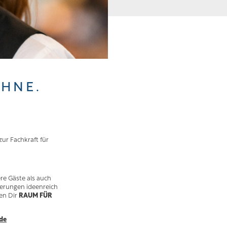
ÜHNE.
ur Fachkraft für
e Gäste als auch
erungen ideenreich
en Dir
RAUM FÜR
de