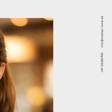
de
median-hotel.
info@
+49 513282900