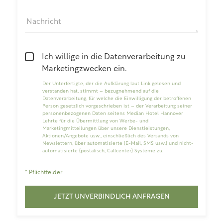
Nachricht
Ich willige in die Datenverarbeitung zu
Marketingzwecken ein.
Der Unterfertigte, der die
Aufklärung laut Link
gelesen und
verstanden hat, stimmt – bezugnehmend auf die
Datenverarbeitung, für welche die Einwilligung der betroffenen
Person gesetzlich vorgeschrieben ist – der Verarbeitung seiner
personenbezogenen Daten seitens Median Hotel Hannover
Lehrte für die Übermittlung von Werbe- und
Marketingmitteilungen über unsere Dienstleistungen,
Aktionen/Angebote usw., einschließlich des Versands von
Newslettern, über automatisierte (E-Mail, SMS usw.) und nicht-
automatisierte (postalisch, Callcenter) Systeme zu.
* Pflichtfelder
JETZT UNVERBINDLICH ANFRAGEN